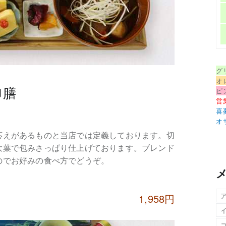
グ
オ
御膳
ピ
営
喜
オ
応えがあるものと当店では定義しております。切
大葉で包みさっぱり仕上げております。ブレンド
のでお好みの食べ方でどうぞ。
1,958円