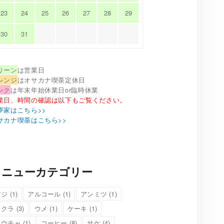
23
24
25
26
27
28
29
30
31
リーン
は営業日
レンジ
はオサカナ喫荼定休日
ンク
は年末年始休業日
or臨時休業
業日、時間の確認は以下もご覧ください。
夢家はこちら>>
サカナ喫荼はこちら>>
メニューカテゴリー
アジ
(1)
アルコール
(1)
アンミツ
(1)
イクラ
(3)
ウメ
(1)
ケーキ
(1)
コウチャ
(1)
コーヒー
(8)
サケ
(4)